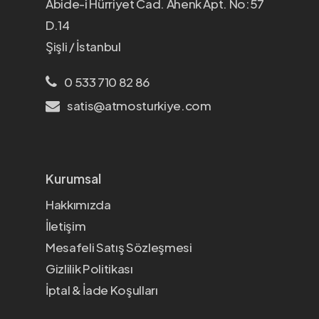
Abide-i Hürriyet Cad. Ahenk Apt. No:57
D.14
Şişli / İstanbul
0 533 710 82 86
satis@atmosturkiye.com
Kurumsal
Hakkımızda
İletişim
Mesafeli Satış Sözleşmesi
Gizlilik Politikası
İptal & İade Koşulları