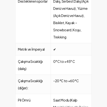
Desteklenen sporlar
Dalış, Serbest Dalış (Açık
Deniz ve Havuz), Yüzme
(Açık Deniz ve Havuz),
Bisiklet, Kayak –
Snowboard, Koşu,
Trekking
Metrik ve İmperyal
✔
Çalışma Sıcaklığı
0° C to +45° C
(dalış)
Çalışma Sıcaklığı
-20 °C to +60 °C
(diğer):
Pil Ömrü
Saat Modu (Kalp