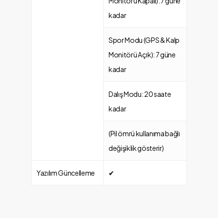
Monitörü Kapalı): 7 güne
kadar
Spor Modu (GPS & Kalp
Monitörü Açık): 7 güne
kadar
Dalış Modu: 20 saate
kadar
(Pil ömrü kullanıma bağlı
değişiklik gösterir)
Yazılım Güncelleme
✔