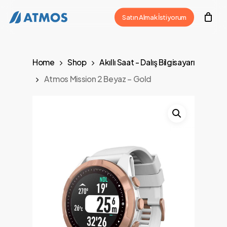
Skip
Satın Almak İstiyorum
to
main
content
Home
Shop
Akıllı Saat - Dalış Bilgisayarı
Atmos Mission 2 Beyaz – Gold