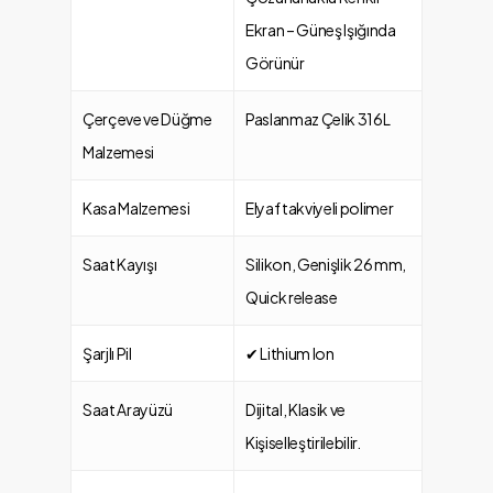
Ekran – Güneş Işığında
Görünür
Çerçeve ve Düğme
Paslanmaz Çelik 316L
Malzemesi
Kasa Malzemesi
Elyaf takviyeli polimer
Saat Kayışı
Silikon, Genişlik 26 mm,
Quick release
Şarjlı Pil
✔ Lithium Ion
Saat Arayüzü
Dijital, Klasik ve
Kişiselleştirilebilir.