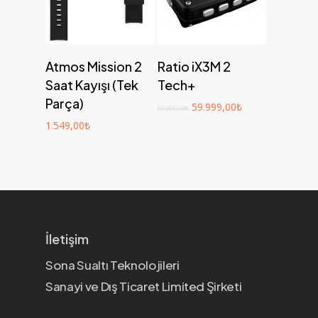
Add to cart
Add to cart
Atmos Mission 2
Ratio iX3M 2
Saat Kayışı (Tek
Tech+
Parça)
59.999,00
₺
65.000,00
₺
1.549,00
₺
İletişim
Sona Sualtı Teknolojileri
Sanayi ve Dış Ticaret Limited Şirketi