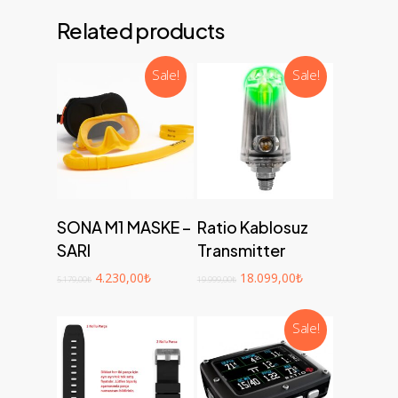
Related products
Sale!
Sale!
Add to cart
Add to cart
SONA M1 MASKE –
Ratio Kablosuz
SARI
Transmitter
4.230,00
₺
18.099,00
₺
5.179,00
₺
19.999,00
₺
Sale!