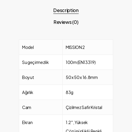
Description
Reviews (0)
Model
MISSION 2
Su geçirmezlik
100m (EN13319)
Boyut
50 x 50 x 16.8mm
Ağırlık
83g
Cam
Çizilmez Safir Kristal
Ekran
1.2″, Yüksek
Çözünürlüklü Renkli