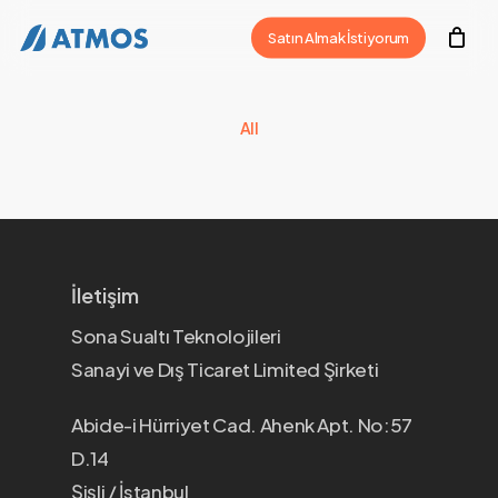
Skip
Satın Almak İstiyorum
to
main
content
All
İletişim
Sona Sualtı Teknolojileri
Sanayi ve Dış Ticaret Limited Şirketi
Abide-i Hürriyet Cad. Ahenk Apt. No:57
D.14
Şişli / İstanbul