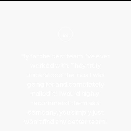
“
By far the best team I've ever
worked with. They truly
understood the look I was
going for and completely
nailed it! I would highly
recommend them as a
company, you simply just
won't find any better team!