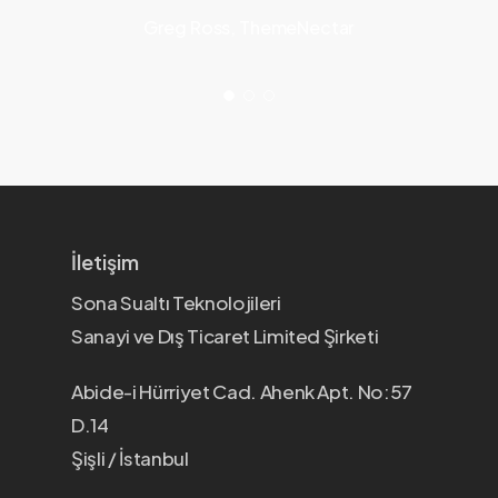
Greg Ross, ThemeNectar
İletişim
Sona Sualtı Teknolojileri
Sanayi ve Dış Ticaret Limited Şirketi
Abide-i Hürriyet Cad. Ahenk Apt. No:57
D.14
Şişli / İstanbul