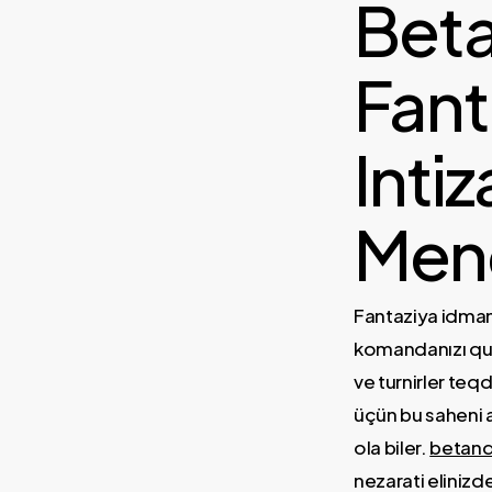
Bet
Fant
Intiz
Mene
Fantaziya idmanı
komandanızı quru
ve turnirler teqd
üçün bu saheni 
ola biler.
betand
nezarati elini