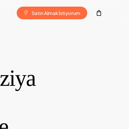
S
a
t
ı
n
A
l
m
a
k
İ
s
t
i
y
o
r
u
m
ziya
e