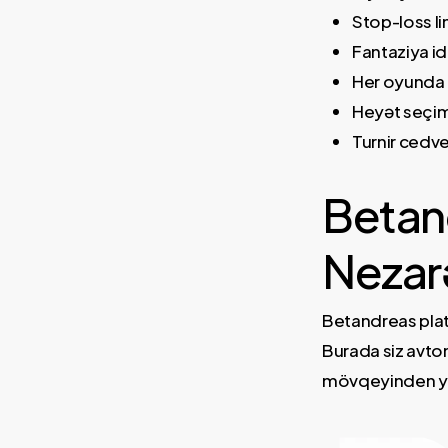
Stop-loss lim
Fantaziya id
Her oyunda 
Heyət seçim
Turnir cedve
Betand
Nezar
Betandreas platf
Burada siz avtoma
mövqeyinden yana