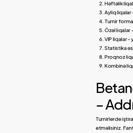
Həftəlik liqa
Ayliq liqala
Turnir forma
Özəl liqalar 
VIP liqalar 
Statistika əs
Proqnoz liqa
Kombinə liqa
Betand
– Add
Turnirlerde işti
etməlisiniz. Fan