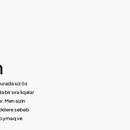
n
burada siz öz
bir sıra liqalar
r. Men sizin
tkilere sebeb
 qoymaq ve