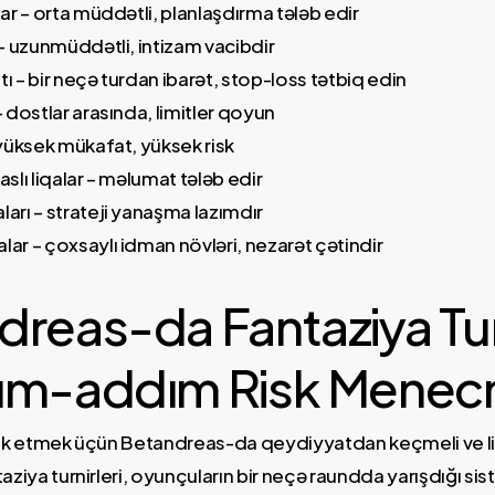
lar – orta müddətli, planlaşdırma tələb edir
r – uzunmüddətli, intizam vacibdir
tı – bir neçə turdan ibarət, stop-loss tətbiq edin
– dostlar arasında, limitler qoyun
– yüksek mükafat, yüksek risk
aslı liqalar – məlumat tələb edir
ları – strateji yanaşma lazımdır
lar – çoxsaylı idman növləri, nezarət çətindir
reas-da Fantaziya Turn
ım-addım Risk Menec
rak etmek üçün Betandreas-da qeydiyyatdan keçmeli ve limi
taziya turnirleri, oyunçuların bir neçə raundda yarışdığı si