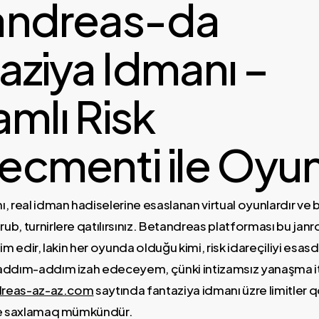
andreas-da
aziya Idmanı –
amlı Risk
cmenti ile Oyu
, real idman hadiselerine esaslanan virtual oyunlardır ve 
b, turnirlere qatılırsınız. Betandreas platforması bu janrda 
im edir, lakin her oyunda olduğu kimi, risk idareçiliyi esasdı
addım-addım izah edeceyem, çünki intizamsız yanaşma i
reas-az-az.com
saytında fantaziya idmanı üzre limitler
zde saxlamaq mümkündür.