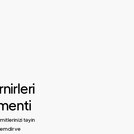
irleri
menti
tlerinizi təyin
stemdir ve