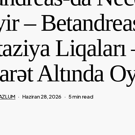
yir – Betandrea
aziya Liqaları 
arət Altında O
MAZLUM
Haziran 28, 2026
5 min read