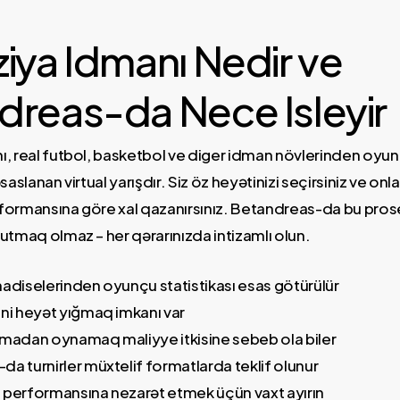
iya Idmanı Nedir ve
dreas-da Nece Isleyir
, real futbol, basketbol ve diger idman növlerinden oyunç
saslanan virtual yarışdır. Siz öz heyətinizi seçirsiniz ve onla
formansına göre xal qazanırsınız. Betandreas-da bu pros
utmaq olmaz – her qərarınızda intizamlı olun.
adiselerinden oyunçu statistikası esas götürülür
ni heyət yığmaq imkanı var
ymadan oynamaq maliyye itkisine sebeb ola biler
a turnirler müxtelif formatlarda teklif olunur
 performansına nezarət etmek üçün vaxt ayırın